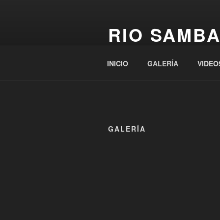
Saltar
al
RIO SAMB
contenido
EMPRESA EVENTOS RITMOS BRA
INICIO
GALERÍA
VIDEO
GALERÍA