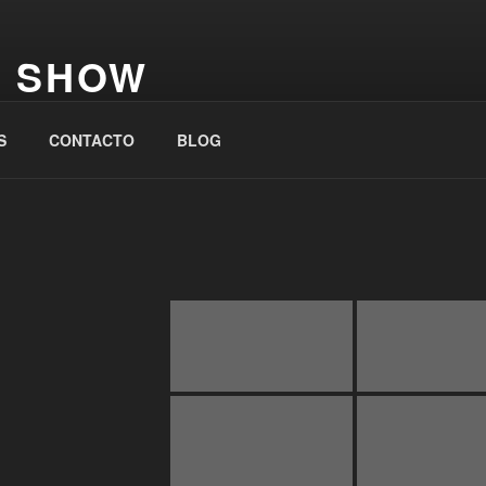
A SHOW
SILEÑOS | 91 411 53 76 | 608 811 914
S
CONTACTO
BLOG