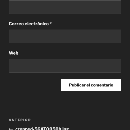
Correo electrónico
*
Web
Navegación
Entrada
ANTERIOR
de
anterior:
cropped-56AT0050b.jpg